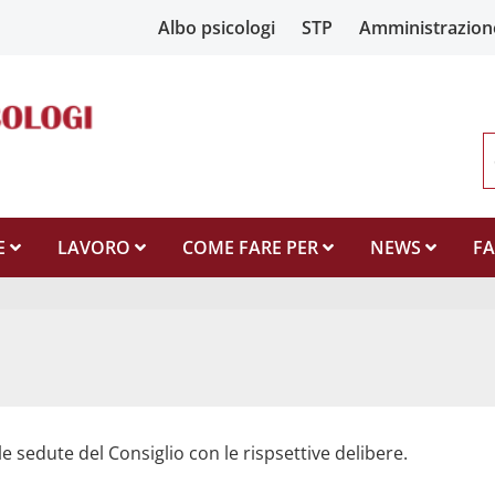
Albo psicologi
STP
Amministrazion
E
LAVORO
COME FARE PER
NEWS
F
le sedute del Consiglio con le rispsettive delibere.