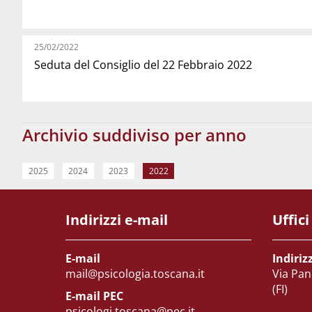
25/02/2022
Seduta del Consiglio del 22 Febbraio 2022
Archivio suddiviso per anno
2025
2024
2023
2022
Indirizzi e-mail
Uffici
E-mail
Indiriz
mail@psicologia.toscana.it
Via Pan
(FI)
E-mail PEC
psicologi.toscana@pec.it