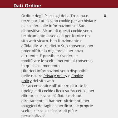
Dati Ordine
Ordine degli Psicologi della Toscana e
X
Codice Fiscale
terze parti utilizzano cookie per archiviare
92009700458
e accedere alle informazioni sul Suo
dispositivo. Alcuni di questi cookie sono
Codice IPA
tecnicamente essenziali per fornire un
odpt_to
sito web sicuro, ben funzionante e
affidabile. Altri, dietro Suo consenso, per
Linee guida
poter offrire la migliore esperienza
all’utente. È possibile rivedere e
Sito realizzato seguendo le linee guida di sviluppo
modificare le scelte inerenti al consenso
in qualsiasi momento.
per i servizi web delle PA pubblicate da AGID in
Ulteriori informazioni sono disponibili
collaborazione con il TEAM PER LA
nelle nostre
Privacy policy
e
Cookie
TRASFORMAZIONE DIGITALE.
policy
del sito web.
Per acconsentire all’utilizzo di tutte le
tipologie di cookie clicca su "Accetta", per
rifiutare clicca su "Rifiuta" o chiudi
• Informativa cookie
• Informativa privacy
direttamente il banner. Altrimenti, per
maggiori dettagli e specificare le proprie
scelte, clicca su "Scopri di più e
• Amministrazione trasparente
• Whistleblowing
personalizza".