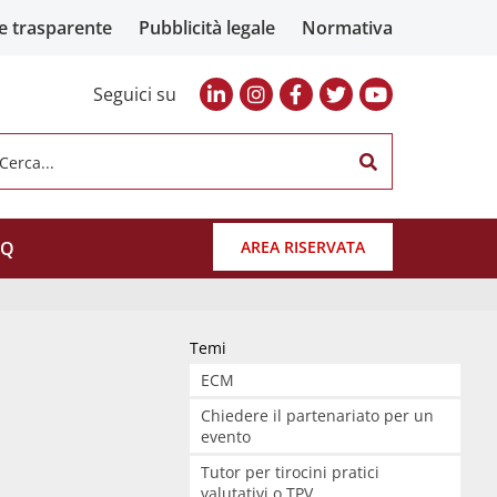
e trasparente
Pubblicità legale
Normativa
Seguici su
Cerca...
AQ
AREA RISERVATA
Temi
ECM
Chiedere il partenariato per un
evento
Tutor per tirocini pratici
valutativi o TPV