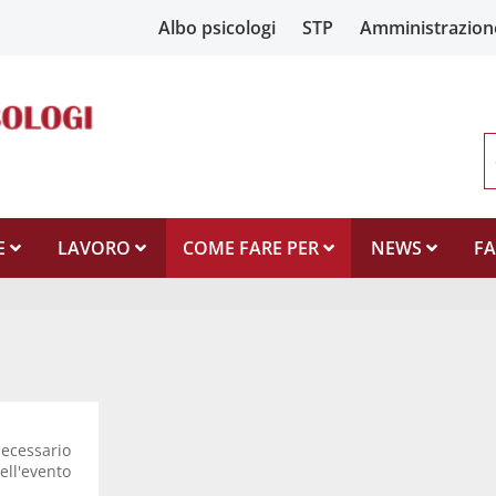
Albo psicologi
STP
Amministrazion
E
LAVORO
COME FARE PER
NEWS
F
necessario
ell'evento