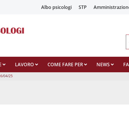
Albo psicologi
STP
Amministrazion
E
LAVORO
COME FARE PER
NEWS
F
16/04/25