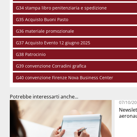
G34 stampa libro penitenziaria e spedizione
G35 Acquisto Buoni Pasto
G36 materiale promozionale
G37 Acquisto Evento 12 giugno 2025
G38 Patrocinio
G39 convenzione Corradini grafica
G40 convenzione Firenze Nova Business Center
Potrebbe interessarti anche...
07/10/20
Newslet
aeronau