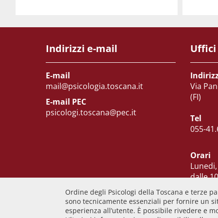
Indirizzi e-mail
Uffici
E-mail
Indiriz
mail@psicologia.toscana.it
Via Pan
(FI)
E-mail PEC
psicologi.toscana@pec.it
Tel
055-41.
Orari
Lunedi,
dalle 10
Martedi
Ordine degli Psicologi della Toscana e terze par
Venerd
sono tecnicamente essenziali per fornire un sit
esperienza all’utente. È possibile rivedere e m