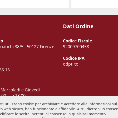
Dati Ordine
zo
Codice Fiscale
ciatichi 38/5 - 50127 Firenze
92009700458
Codice IPA
odpt_to
65.15
 Mercoledi e Giovedì
.00 alle 13.00
 dalle 10.00 alle 15.00
ti utilizzano cookie per archiviare e accedere alle informazioni sul
ì CHIUSO
o web sicuro, ben funzionante e affidabile. Altri, dietro Suo consens
odificare le scelte inerenti al consenso in qualsiasi momento.