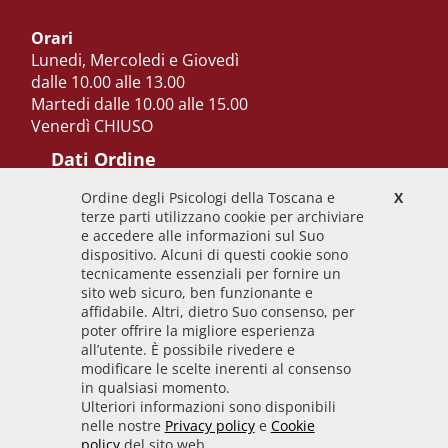
Orari
Lunedi, Mercoledi e Giovedì
dalle 10.00 alle 13.00
Martedi dalle 10.00 alle 15.00
Venerdì CHIUSO
Dati Ordine
Ordine degli Psicologi della Toscana e
X
Codice Fiscale
terze parti utilizzano cookie per archiviare
92009700458
e accedere alle informazioni sul Suo
dispositivo. Alcuni di questi cookie sono
Codice IPA
tecnicamente essenziali per fornire un
odpt_to
sito web sicuro, ben funzionante e
affidabile. Altri, dietro Suo consenso, per
Linee guida
poter offrire la migliore esperienza
all’utente. È possibile rivedere e
Sito realizzato seguendo le linee guida di sviluppo
modificare le scelte inerenti al consenso
in qualsiasi momento.
per i servizi web delle PA pubblicate da AGID in
Ulteriori informazioni sono disponibili
collaborazione con il TEAM PER LA
nelle nostre
Privacy policy
e
Cookie
TRASFORMAZIONE DIGITALE.
policy
del sito web.