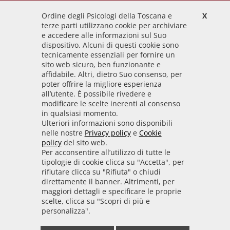
Ordine degli Psicologi della Toscana e
X
Codice Fiscale
terze parti utilizzano cookie per archiviare
92009700458
e accedere alle informazioni sul Suo
dispositivo. Alcuni di questi cookie sono
Codice IPA
tecnicamente essenziali per fornire un
odpt_to
sito web sicuro, ben funzionante e
affidabile. Altri, dietro Suo consenso, per
Linee guida
poter offrire la migliore esperienza
all’utente. È possibile rivedere e
Sito realizzato seguendo le linee guida di sviluppo
modificare le scelte inerenti al consenso
in qualsiasi momento.
per i servizi web delle PA pubblicate da AGID in
Ulteriori informazioni sono disponibili
collaborazione con il TEAM PER LA
nelle nostre
Privacy policy
e
Cookie
TRASFORMAZIONE DIGITALE.
policy
del sito web.
Per acconsentire all’utilizzo di tutte le
tipologie di cookie clicca su "Accetta", per
rifiutare clicca su "Rifiuta" o chiudi
• Informativa cookie
• Informativa privacy
direttamente il banner. Altrimenti, per
maggiori dettagli e specificare le proprie
scelte, clicca su "Scopri di più e
• Amministrazione trasparente
• Whistleblowing
personalizza".