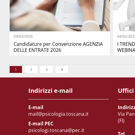
09/02/2026
04/02/202
Candidature per Convenzione AGENZIA
I TREN
DELLE ENTRATE 2026
WEBINA
1
2
3
4
Indirizzi e-mail
Uffici
E-mail
Indiriz
mail@psicologia.toscana.it
Via Pan
(FI)
E-mail PEC
psicologi.toscana@pec.it
Tel