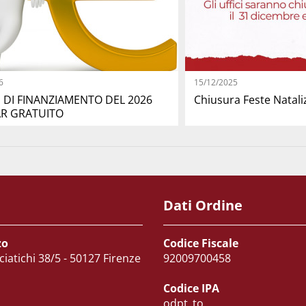
6
15/12/2025
D DI FINANZIAMENTO DEL 2026
Chiusura Feste Natali
R GRATUITO
Dati Ordine
zo
Codice Fiscale
ciatichi 38/5 - 50127 Firenze
92009700458
Codice IPA
odpt_to