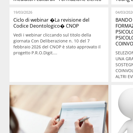
19/03/2026
04/03/202
Ciclo di webinar �La revisione del
BANDO 
Codice Deontologico� CNOP
FORMAZ
PSICOL
Vedi i webinar cliccando sul titolo della
PSICOL
giornata Con Deliberazione n. 10 del 7
COINVOL
febbraio 2026 del CNOP è stato approvato il
progetto P.R.O.Digit....
SELEZIO
UNA GRA
SOSTEGN
COINVOL
ALTRI EV