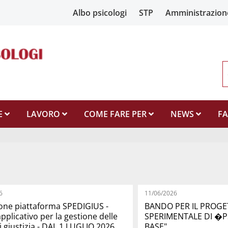
Albo psicologi
STP
Amministrazion
E
LAVORO
COME FARE PER
NEWS
F
6
11/06/2026
ione piattaforma SPEDIGIUS -
BANDO PER IL PROG
pplicativo per la gestione delle
SPERIMENTALE DI �P
i giustizia - DAL 1 LUGLIO 2026
BASE"