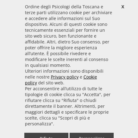
Ordine degli Psicologi della Toscana e
X
Codice Fiscale
terze parti utilizzano cookie per archiviare
92009700458
e accedere alle informazioni sul Suo
dispositivo. Alcuni di questi cookie sono
Codice IPA
tecnicamente essenziali per fornire un
odpt_to
sito web sicuro, ben funzionante e
affidabile. Altri, dietro Suo consenso, per
Linee guida
poter offrire la migliore esperienza
all’utente. È possibile rivedere e
Sito realizzato seguendo le linee guida di sviluppo
modificare le scelte inerenti al consenso
in qualsiasi momento.
per i servizi web delle PA pubblicate da AGID in
Ulteriori informazioni sono disponibili
collaborazione con il TEAM PER LA
nelle nostre
Privacy policy
e
Cookie
TRASFORMAZIONE DIGITALE.
policy
del sito web.
Per acconsentire all’utilizzo di tutte le
tipologie di cookie clicca su "Accetta", per
rifiutare clicca su "Rifiuta" o chiudi
• Informativa cookie
• Informativa privacy
direttamente il banner. Altrimenti, per
maggiori dettagli e specificare le proprie
scelte, clicca su "Scopri di più e
• Amministrazione trasparente
• Whistleblowing
personalizza".
• Mappa del sito
• Dichiarazione di accessibilità