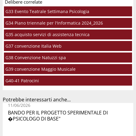
Delibere correlate
G33 Evento Teatrale Settimana Psicologia
G34 Piano triennale per l'Informatica 2024_2026
G35 acquisto servizi di assistenza tecnica
G37 convenzione Italia Web
G38 Convenzione Natuzzi spa
G39 convenzione Maggio Musicale
G40-41 Patrocini
Potrebbe interessarti anche...
11/06/2026
BANDO PER IL PROGETTO SPERIMENTALE DI
�PSICOLOGO DI BASE"