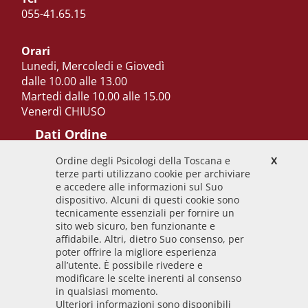
055-41.65.15
Orari
Lunedi, Mercoledi e Giovedì
dalle 10.00 alle 13.00
Martedi dalle 10.00 alle 15.00
Venerdì CHIUSO
Dati Ordine
Ordine degli Psicologi della Toscana e
X
Codice Fiscale
terze parti utilizzano cookie per archiviare
92009700458
e accedere alle informazioni sul Suo
dispositivo. Alcuni di questi cookie sono
Codice IPA
tecnicamente essenziali per fornire un
odpt_to
sito web sicuro, ben funzionante e
affidabile. Altri, dietro Suo consenso, per
Linee guida
poter offrire la migliore esperienza
all’utente. È possibile rivedere e
Sito realizzato seguendo le linee guida di sviluppo
modificare le scelte inerenti al consenso
in qualsiasi momento.
per i servizi web delle PA pubblicate da AGID in
Ulteriori informazioni sono disponibili