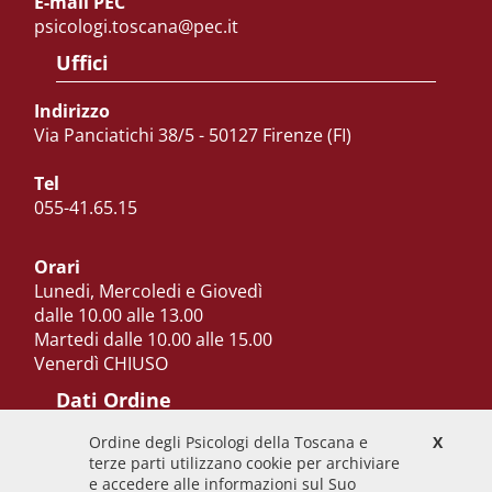
E-mail PEC
psicologi.toscana@pec.it
Uffici
Indirizzo
Via Panciatichi 38/5 - 50127 Firenze (FI)
Tel
055-41.65.15
Orari
Lunedi, Mercoledi e Giovedì
dalle 10.00 alle 13.00
Martedi dalle 10.00 alle 15.00
Venerdì CHIUSO
Dati Ordine
Ordine degli Psicologi della Toscana e
X
Codice Fiscale
terze parti utilizzano cookie per archiviare
92009700458
e accedere alle informazioni sul Suo