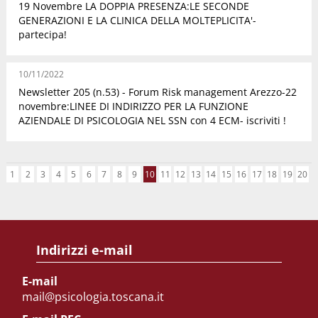
19 Novembre LA DOPPIA PRESENZA:LE SECONDE
GENERAZIONI E LA CLINICA DELLA MOLTEPLICITA'-
partecipa!
10/11/2022
Newsletter 205 (n.53) - Forum Risk management Arezzo-22
novembre:LINEE DI INDIRIZZO PER LA FUNZIONE
AZIENDALE DI PSICOLOGIA NEL SSN con 4 ECM- iscriviti !
1
2
3
4
5
6
7
8
9
10
11
12
13
14
15
16
17
18
19
20
Indirizzi e-mail
E-mail
mail@psicologia.toscana.it