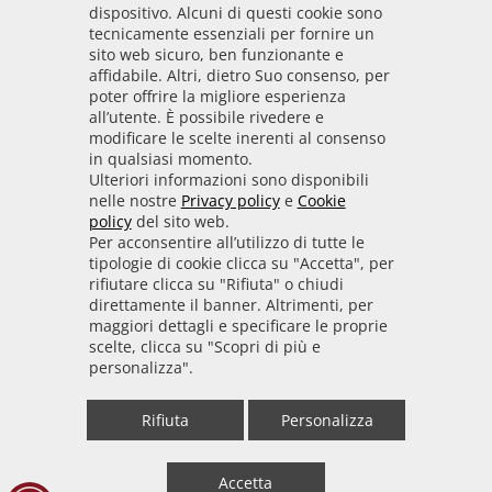
dispositivo. Alcuni di questi cookie sono
Codice IPA
tecnicamente essenziali per fornire un
odpt_to
sito web sicuro, ben funzionante e
affidabile. Altri, dietro Suo consenso, per
Linee guida
poter offrire la migliore esperienza
all’utente. È possibile rivedere e
Sito realizzato seguendo le linee guida di sviluppo
modificare le scelte inerenti al consenso
in qualsiasi momento.
per i servizi web delle PA pubblicate da AGID in
Ulteriori informazioni sono disponibili
collaborazione con il TEAM PER LA
nelle nostre
Privacy policy
e
Cookie
TRASFORMAZIONE DIGITALE.
policy
del sito web.
Per acconsentire all’utilizzo di tutte le
tipologie di cookie clicca su "Accetta", per
rifiutare clicca su "Rifiuta" o chiudi
• Informativa cookie
• Informativa privacy
direttamente il banner. Altrimenti, per
maggiori dettagli e specificare le proprie
scelte, clicca su "Scopri di più e
• Amministrazione trasparente
• Whistleblowing
personalizza".
• Mappa del sito
• Dichiarazione di accessibilità
Rifiuta
Personalizza
• Statistiche web
Accetta