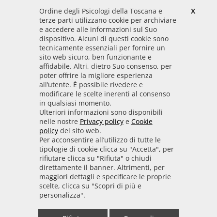
Ordine degli Psicologi della Toscana e
X
Codice Fiscale
terze parti utilizzano cookie per archiviare
92009700458
e accedere alle informazioni sul Suo
dispositivo. Alcuni di questi cookie sono
Codice IPA
tecnicamente essenziali per fornire un
odpt_to
sito web sicuro, ben funzionante e
affidabile. Altri, dietro Suo consenso, per
Linee guida
poter offrire la migliore esperienza
all’utente. È possibile rivedere e
Sito realizzato seguendo le linee guida di sviluppo
modificare le scelte inerenti al consenso
in qualsiasi momento.
per i servizi web delle PA pubblicate da AGID in
Ulteriori informazioni sono disponibili
collaborazione con il TEAM PER LA
nelle nostre
Privacy policy
e
Cookie
TRASFORMAZIONE DIGITALE.
policy
del sito web.
Per acconsentire all’utilizzo di tutte le
tipologie di cookie clicca su "Accetta", per
rifiutare clicca su "Rifiuta" o chiudi
• Informativa cookie
• Informativa privacy
direttamente il banner. Altrimenti, per
maggiori dettagli e specificare le proprie
scelte, clicca su "Scopri di più e
• Amministrazione trasparente
• Whistleblowing
personalizza".
• Mappa del sito
• Dichiarazione di accessibilità