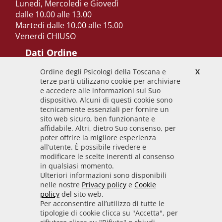
Lunedi, Mercoledi e Giovedì
dalle 10.00 alle 13.00
Martedi dalle 10.00 alle 15.00
Venerdì CHIUSO
Dati Ordine
Ordine degli Psicologi della Toscana e
X
Codice Fiscale
terze parti utilizzano cookie per archiviare
92009700458
e accedere alle informazioni sul Suo
dispositivo. Alcuni di questi cookie sono
Codice IPA
tecnicamente essenziali per fornire un
odpt_to
sito web sicuro, ben funzionante e
affidabile. Altri, dietro Suo consenso, per
Linee guida
poter offrire la migliore esperienza
all’utente. È possibile rivedere e
Sito realizzato seguendo le linee guida di sviluppo
modificare le scelte inerenti al consenso
in qualsiasi momento.
per i servizi web delle PA pubblicate da AGID in
Ulteriori informazioni sono disponibili
collaborazione con il TEAM PER LA
nelle nostre
Privacy policy
e
Cookie
TRASFORMAZIONE DIGITALE.
policy
del sito web.
Per acconsentire all’utilizzo di tutte le
tipologie di cookie clicca su "Accetta", per