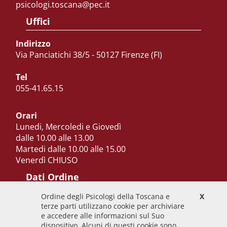
psicologi.toscana@pec.it
Uffici
Indirizzo
Via Panciatichi 38/5 - 50127 Firenze (FI)
Tel
055-41.65.15
Orari
Lunedi, Mercoledi e Giovedì
dalle 10.00 alle 13.00
Martedi dalle 10.00 alle 15.00
Venerdì CHIUSO
Dati Ordine
Ordine degli Psicologi della Toscana e
X
Codice Fiscale
terze parti utilizzano cookie per archiviare
92009700458
e accedere alle informazioni sul Suo
dispositivo. Alcuni di questi cookie sono