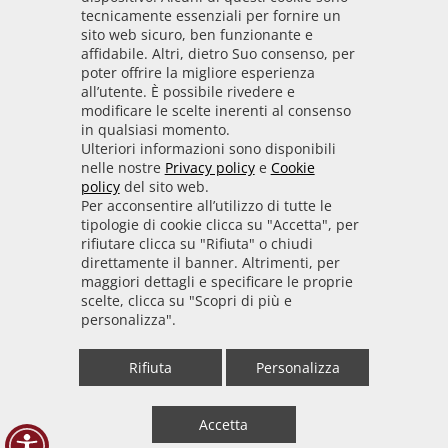
Codice IPA
tecnicamente essenziali per fornire un
odpt_to
sito web sicuro, ben funzionante e
affidabile. Altri, dietro Suo consenso, per
Linee guida
poter offrire la migliore esperienza
all’utente. È possibile rivedere e
Sito realizzato seguendo le linee guida di sviluppo
modificare le scelte inerenti al consenso
in qualsiasi momento.
per i servizi web delle PA pubblicate da AGID in
Ulteriori informazioni sono disponibili
collaborazione con il TEAM PER LA
nelle nostre
Privacy policy
e
Cookie
TRASFORMAZIONE DIGITALE.
policy
del sito web.
Per acconsentire all’utilizzo di tutte le
tipologie di cookie clicca su "Accetta", per
rifiutare clicca su "Rifiuta" o chiudi
• Informativa cookie
• Informativa privacy
direttamente il banner. Altrimenti, per
maggiori dettagli e specificare le proprie
scelte, clicca su "Scopri di più e
• Amministrazione trasparente
• Whistleblowing
personalizza".
• Mappa del sito
• Dichiarazione di accessibilità
Rifiuta
Personalizza
• Statistiche web
Accetta