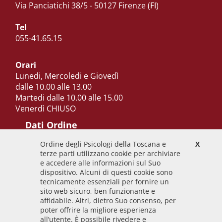
Via Panciatichi 38/5 - 50127 Firenze (FI)
Tel
055-41.65.15
Orari
Lunedi, Mercoledi e Giovedì
dalle 10.00 alle 13.00
Martedi dalle 10.00 alle 15.00
Venerdì CHIUSO
Dati Ordine
Ordine degli Psicologi della Toscana e
X
Codice Fiscale
terze parti utilizzano cookie per archiviare
92009700458
e accedere alle informazioni sul Suo
dispositivo. Alcuni di questi cookie sono
Codice IPA
tecnicamente essenziali per fornire un
odpt_to
sito web sicuro, ben funzionante e
affidabile. Altri, dietro Suo consenso, per
Linee guida
poter offrire la migliore esperienza
all’utente. È possibile rivedere e