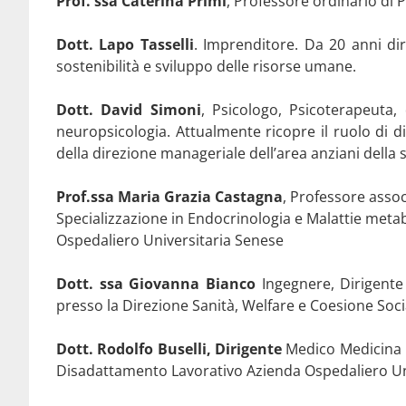
Prof. ssa Caterina Primi
, Professore ordinario di P
Dott. Lapo Tasselli
. Imprenditore. Da 20 anni dir
sostenibilità e sviluppo delle risorse umane.
Dott. David Simoni
, Psicologo, Psicoterapeuta,
neuropsicologia. Attualmente ricopre il ruolo di d
della direzione manageriale dell’area anziani della 
Prof.ssa Maria Grazia Castagna
, Professore assoc
Specializzazione in Endocrinologia e Malattie metab
Ospedaliero Universitaria Senese
Dott. ssa Giovanna Bianco
Ingegnere, Dirigente
presso la Direzione Sanità, Welfare e Coesione Soc
Dott. Rodolfo Buselli, Dirigente
Medico Medicina P
Disadattamento Lavorativo Azienda Ospedaliero Un