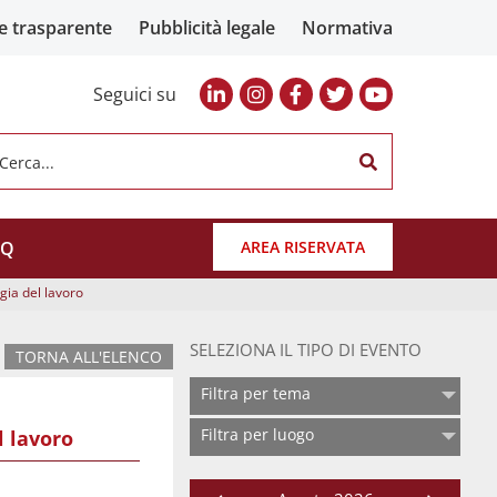
e trasparente
Pubblicità legale
Normativa
Seguici su
Cerca...
AQ
AREA RISERVATA
ia del lavoro
SELEZIONA IL TIPO DI EVENTO
TORNA ALL'ELENCO
Filtra per tema
Filtra per luogo
 lavoro