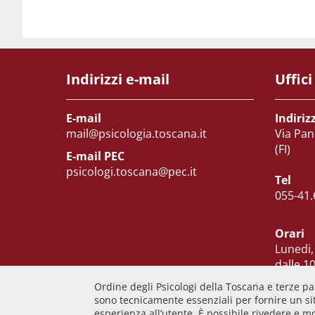
Indirizzi e-mail
Uffici
E-mail
Indiriz
mail@psicologia.toscana.it
Via Pan
(FI)
E-mail PEC
psicologi.toscana@pec.it
Tel
055-41.
Orari
Lunedi,
dalle 10
Martedi
Ordine degli Psicologi della Toscana e terze par
Venerd
sono tecnicamente essenziali per fornire un sit
esperienza all’utente. È possibile rivedere e m