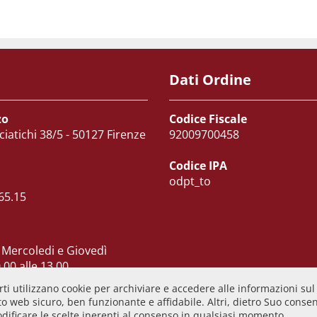
Dati Ordine
zo
Codice Fiscale
ciatichi 38/5 - 50127 Firenze
92009700458
Codice IPA
odpt_to
65.15
 Mercoledi e Giovedì
.00 alle 13.00
 dalle 10.00 alle 15.00
ti utilizzano cookie per archiviare e accedere alle informazioni sul
ì CHIUSO
o web sicuro, ben funzionante e affidabile. Altri, dietro Suo consens
odificare le scelte inerenti al consenso in qualsiasi momento.