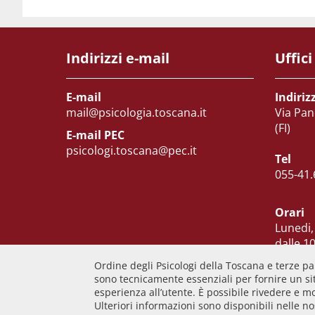
Indirizzi e-mail
Uffici
E-mail
Indiriz
mail@psicologia.toscana.it
Via Pan
(FI)
E-mail PEC
psicologi.toscana@pec.it
Tel
055-41.
Orari
Lunedi,
dalle 10
Martedi
Ordine degli Psicologi della Toscana e terze par
Venerd
sono tecnicamente essenziali per fornire un sit
esperienza all’utente. È possibile rivedere e m
Ulteriori informazioni sono disponibili nelle n