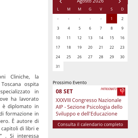
i Cliniche, la
Prossimo Evento
a Toscana ospita
08
SET
pecializzato in
 dove ha lavorato
XXXVIII Congresso Nazionale
i è diplomato in
AIP - Sezione Psicologia dello
a di formazione in
Sviluppo e dell'Educazione
stero. È autore di
Consulta il calendario completo
apitoli di libri e
” . Si interessa