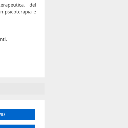
erapeutica, del
in psicoterapia e
nti.
PID