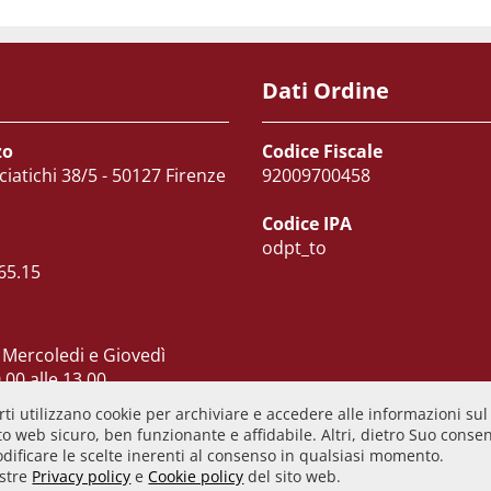
Dati Ordine
zo
Codice Fiscale
ciatichi 38/5 - 50127 Firenze
92009700458
Codice IPA
odpt_to
65.15
 Mercoledi e Giovedì
.00 alle 13.00
 dalle 10.00 alle 15.00
ti utilizzano cookie per archiviare e accedere alle informazioni sul
ì CHIUSO
o web sicuro, ben funzionante e affidabile. Altri, dietro Suo consens
odificare le scelte inerenti al consenso in qualsiasi momento.
ostre
Privacy policy
e
Cookie policy
del sito web.