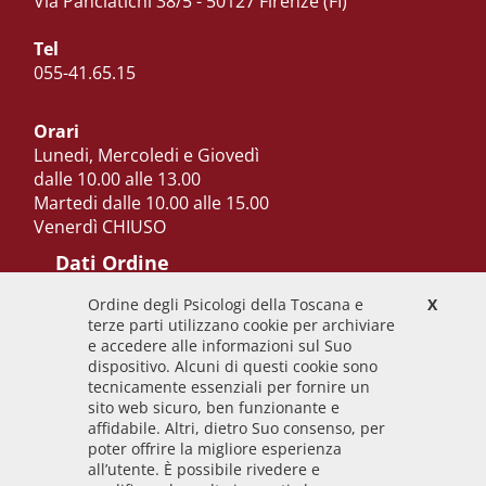
Via Panciatichi 38/5 - 50127 Firenze (FI)
Tel
055-41.65.15
Orari
Lunedi, Mercoledi e Giovedì
dalle 10.00 alle 13.00
Martedi dalle 10.00 alle 15.00
Venerdì CHIUSO
Dati Ordine
Ordine degli Psicologi della Toscana e
X
Codice Fiscale
terze parti utilizzano cookie per archiviare
92009700458
e accedere alle informazioni sul Suo
dispositivo. Alcuni di questi cookie sono
Codice IPA
tecnicamente essenziali per fornire un
odpt_to
sito web sicuro, ben funzionante e
affidabile. Altri, dietro Suo consenso, per
Linee guida
poter offrire la migliore esperienza
all’utente. È possibile rivedere e