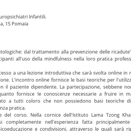
ropsichiatri Infantili.
na, 15 Pomaia
tologiche: dal trattamento alla prevenzione delle ricadute
cipanti all'uso della mindfulness nella loro pratica profe
ccesso a una lezione introduttiva che sarà svolta online in m
one. L'incontro online fornisce le basi teoriche per l'utiliz
 il paziente dipendente. La partecipazione, sebbene non
 quanto fornisce le conoscenze necessarie a fruire in 
iato a tutti coloro che non possiedono basi teoriche d
nza pratica.
 del corso. Nella cornice dell'Istituto Lama Tzong Kh
i completamente nell'esperienza fatta principalmente
coeducazione e condivisioni, attraverso le quali sarà ri