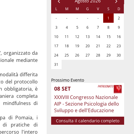
", organizzato da
ssionale mediante
odalità differita
Prossimo Evento
zo del protocollo
08
SET
 obbligatoria, è
maniera completa
XXXVIII Congresso Nazionale
i mindfulness di
AIP - Sezione Psicologia dello
Sviluppo e dell'Educazione
apa di Pomaia, i
Consulta il calendario completo
 di pratiche di
percorso l'intero