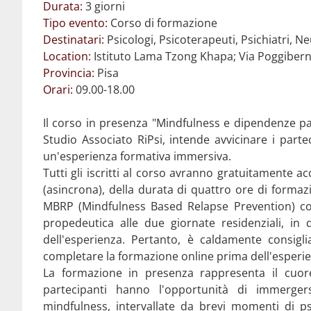
Durata:
3 giorni
Tipo evento:
Corso di formazione
Destinatari:
Psicologi, Psicoterapeuti, Psichiatri, Neu
Location:
Istituto Lama Tzong Khapa; Via Poggiber
Provincia:
Pisa
Orari:
09.00-18.00
Il corso in presenza "Mindfulness e dipendenze pa
Studio Associato RiPsi, intende avvicinare i parte
un'esperienza formativa immersiva.
Tutti gli iscritti al corso avranno gratuitamente a
(asincrona), della durata di quattro ore di formazi
MBRP (Mindfulness Based Relapse Prevention) con
propedeutica alle due giornate residenziali, in
dell'esperienza. Pertanto, è caldamente consigl
completare la formazione online prima dell'esperie
La formazione in presenza rappresenta il cuore
partecipanti hanno l'opportunità di immergers
mindfulness, intervallate da brevi momenti di psi