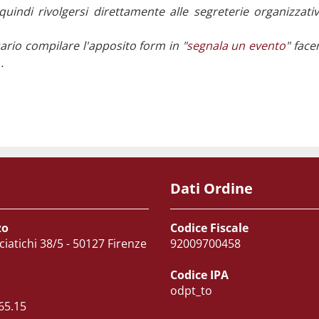
 quindi rivolgersi direttamente alle segreterie organizzat
ario compilare l'apposito form in "
segnala un evento
" face
.
Dati Ordine
zo
Codice Fiscale
ciatichi 38/5 - 50127 Firenze
92009700458
Codice IPA
odpt_to
65.15