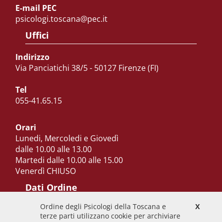
E-mail PEC
psicologi.toscana@pec.it
Uffici
Indirizzo
Via Panciatichi 38/5 - 50127 Firenze (FI)
Tel
055-41.65.15
Orari
Lunedi, Mercoledi e Giovedì
dalle 10.00 alle 13.00
Martedi dalle 10.00 alle 15.00
Venerdì CHIUSO
Dati Ordine
Ordine degli Psicologi della Toscana e
X
Codice Fiscale
terze parti utilizzano cookie per archiviare
92009700458