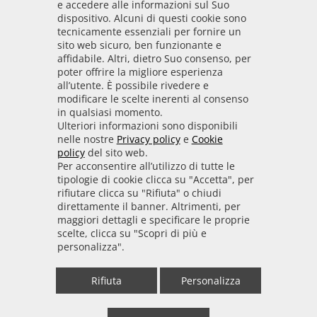
e accedere alle informazioni sul Suo
dispositivo. Alcuni di questi cookie sono
Codice IPA
tecnicamente essenziali per fornire un
odpt_to
sito web sicuro, ben funzionante e
affidabile. Altri, dietro Suo consenso, per
Linee guida
poter offrire la migliore esperienza
all’utente. È possibile rivedere e
Sito realizzato seguendo le linee guida di sviluppo
modificare le scelte inerenti al consenso
in qualsiasi momento.
per i servizi web delle PA pubblicate da AGID in
Ulteriori informazioni sono disponibili
collaborazione con il TEAM PER LA
nelle nostre
Privacy policy
e
Cookie
TRASFORMAZIONE DIGITALE.
policy
del sito web.
Per acconsentire all’utilizzo di tutte le
tipologie di cookie clicca su "Accetta", per
rifiutare clicca su "Rifiuta" o chiudi
• Informativa cookie
• Informativa privacy
direttamente il banner. Altrimenti, per
maggiori dettagli e specificare le proprie
scelte, clicca su "Scopri di più e
• Amministrazione trasparente
• Whistleblowing
personalizza".
• Mappa del sito
• Dichiarazione di accessibilità
Rifiuta
Personalizza