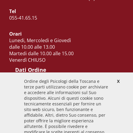
Tel
055-41.65.15
Orari
Lunedi, Mercoledi e Giovedì
dalle 10.00 alle 13.00
Martedi dalle 10.00 alle 15.00
Venerdì CHIUSO
Dati Ordine
Ordine degli Psicologi della Toscana e
X
Codice Fiscale
terze parti utilizzano cookie per archiviare
92009700458
e accedere alle informazioni sul Suo
dispositivo. Alcuni di questi cookie sono
Codice IPA
tecnicamente essenziali per fornire un
odpt_to
sito web sicuro, ben funzionante e
affidabile. Altri, dietro Suo consenso, per
Linee guida
poter offrire la migliore esperienza
all’utente. È possibile rivedere e
Sito realizzato seguendo le linee guida di sviluppo
modificare le scelte inerenti al consenso