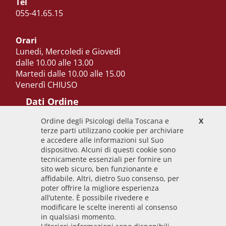
Tel
055-41.65.15
Orari
Lunedi, Mercoledi e Giovedì
dalle 10.00 alle 13.00
Martedi dalle 10.00 alle 15.00
Venerdì CHIUSO
Dati Ordine
Ordine degli Psicologi della Toscana e
X
Codice Fiscale
terze parti utilizzano cookie per archiviare
92009700458
e accedere alle informazioni sul Suo
dispositivo. Alcuni di questi cookie sono
Codice IPA
tecnicamente essenziali per fornire un
odpt_to
sito web sicuro, ben funzionante e
affidabile. Altri, dietro Suo consenso, per
Linee guida
poter offrire la migliore esperienza
all’utente. È possibile rivedere e
Sito realizzato seguendo le linee guida di sviluppo
modificare le scelte inerenti al consenso
in qualsiasi momento.
per i servizi web delle PA pubblicate da AGID in