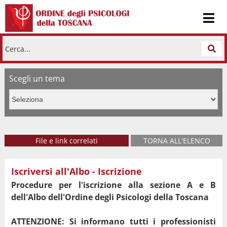
Cerca...
Scegli un tema
Modulistica OPT
File e link correlati
TORNA ALL'ELENCO
Iscriversi all'Albo - Iscrizione
Modulo FAC Simile domanda ISCRIZIONE sezione A
Procedure per l'iscrizione alla sezione A e B
Modulo FAC Simile domanda RE - ISCRIZIONE sezione A
dell'Albo dell'Ordine degli Psicologi della Toscana
Modulo FAC Simile domanda RE - ISCRIZIONE sezione B
ATTENZIONE:
Si informano tutti i professionisti