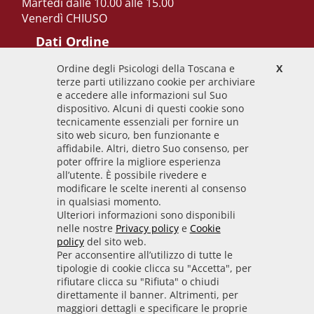
Martedi dalle 10.00 alle 15.00
Venerdì CHIUSO
Dati Ordine
Ordine degli Psicologi della Toscana e
X
Codice Fiscale
terze parti utilizzano cookie per archiviare
92009700458
e accedere alle informazioni sul Suo
dispositivo. Alcuni di questi cookie sono
Codice IPA
tecnicamente essenziali per fornire un
odpt_to
sito web sicuro, ben funzionante e
affidabile. Altri, dietro Suo consenso, per
Linee guida
poter offrire la migliore esperienza
all’utente. È possibile rivedere e
Sito realizzato seguendo le linee guida di sviluppo
modificare le scelte inerenti al consenso
in qualsiasi momento.
per i servizi web delle PA pubblicate da AGID in
Ulteriori informazioni sono disponibili
collaborazione con il TEAM PER LA
nelle nostre
Privacy policy
e
Cookie
TRASFORMAZIONE DIGITALE.
policy
del sito web.
Per acconsentire all’utilizzo di tutte le
tipologie di cookie clicca su "Accetta", per
rifiutare clicca su "Rifiuta" o chiudi
• Informativa cookie
• Informativa privacy
direttamente il banner. Altrimenti, per
maggiori dettagli e specificare le proprie