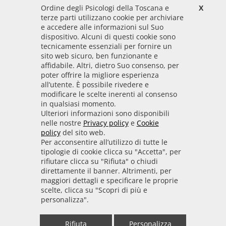
Ordine degli Psicologi della Toscana e
X
Codice Fiscale
terze parti utilizzano cookie per archiviare
92009700458
e accedere alle informazioni sul Suo
dispositivo. Alcuni di questi cookie sono
Codice IPA
tecnicamente essenziali per fornire un
odpt_to
sito web sicuro, ben funzionante e
affidabile. Altri, dietro Suo consenso, per
Linee guida
poter offrire la migliore esperienza
all’utente. È possibile rivedere e
Sito realizzato seguendo le linee guida di sviluppo
modificare le scelte inerenti al consenso
in qualsiasi momento.
per i servizi web delle PA pubblicate da AGID in
Ulteriori informazioni sono disponibili
collaborazione con il TEAM PER LA
nelle nostre
Privacy policy
e
Cookie
TRASFORMAZIONE DIGITALE.
policy
del sito web.
Per acconsentire all’utilizzo di tutte le
tipologie di cookie clicca su "Accetta", per
rifiutare clicca su "Rifiuta" o chiudi
• Informativa cookie
• Informativa privacy
direttamente il banner. Altrimenti, per
maggiori dettagli e specificare le proprie
scelte, clicca su "Scopri di più e
• Amministrazione trasparente
• Whistleblowing
personalizza".
• Mappa del sito
• Dichiarazione di accessibilità
Rifiuta
Personalizza