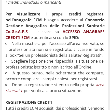
i crediti individuali o mancanti
Modulo di Autocertificazione esoneri
Per visualizzare i propri crediti registrati
Modulo di Autocertificazione esenzioni
nell'anagrafe ECM
bisogna accedere al
Consorzio
Modulo di Autocertificazione formazione all'estero
Gestione Anagrafica delle Professioni Sanitarie
Co.Ge.A.P.S
cliccare su
ACCESSO ANAGRAFE
Modulo di Autocertificazione autoformazione
CREDITI ECM
e autenticarsi con lo
SPID:
Nella maschera per l’accesso all’area riservata, se
Co.Ge.A.P.S. (Consorzio Gestione Anagrafica delle Professioni
Sanitarie)
il professionista non si è registrato, cliccare in fondo
al box “Sei un professionista della salute? Registrati”.
Scegliere l’opzione che rispecchia la situazione del
professionista: iscritto o non iscritto all’Ordine.
A questo punto, nella schermata che compare,
occorre compilare i campi richiesti per registrarsi.
Dopo la registrazione si entra nella propria
area
riservata
per
verifica la proria situazione.
REGISTRAZIONE CREDITI
Tutti i crediti ECM acquisiti dai professionisti vengono