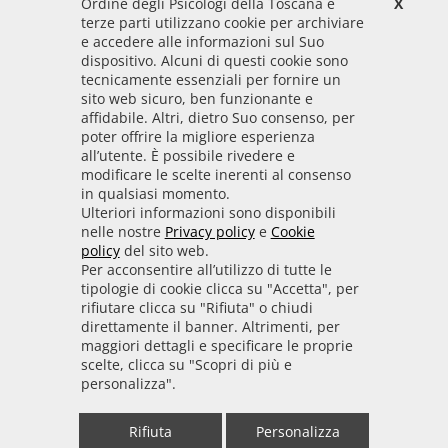
Ordine degli Psicologi della Toscana e
X
Codice Fiscale
terze parti utilizzano cookie per archiviare
92009700458
e accedere alle informazioni sul Suo
dispositivo. Alcuni di questi cookie sono
Codice IPA
tecnicamente essenziali per fornire un
odpt_to
sito web sicuro, ben funzionante e
affidabile. Altri, dietro Suo consenso, per
Linee guida
poter offrire la migliore esperienza
all’utente. È possibile rivedere e
Sito realizzato seguendo le linee guida di sviluppo
modificare le scelte inerenti al consenso
in qualsiasi momento.
per i servizi web delle PA pubblicate da AGID in
Ulteriori informazioni sono disponibili
collaborazione con il TEAM PER LA
nelle nostre
Privacy policy
e
Cookie
TRASFORMAZIONE DIGITALE.
policy
del sito web.
Per acconsentire all’utilizzo di tutte le
tipologie di cookie clicca su "Accetta", per
rifiutare clicca su "Rifiuta" o chiudi
• Informativa cookie
• Informativa privacy
direttamente il banner. Altrimenti, per
maggiori dettagli e specificare le proprie
scelte, clicca su "Scopri di più e
• Amministrazione trasparente
• Whistleblowing
personalizza".
• Mappa del sito
• Dichiarazione di accessibilità
Rifiuta
Personalizza