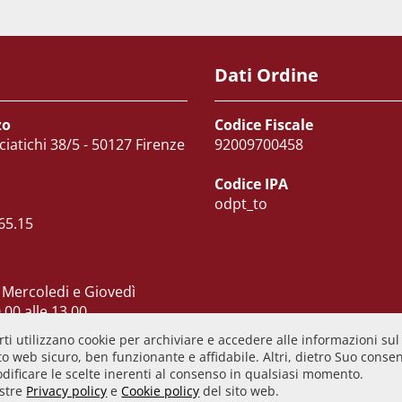
Dati Ordine
zo
Codice Fiscale
ciatichi 38/5 - 50127 Firenze
92009700458
Codice IPA
odpt_to
65.15
 Mercoledi e Giovedì
.00 alle 13.00
 dalle 10.00 alle 15.00
ti utilizzano cookie per archiviare e accedere alle informazioni sul
ì CHIUSO
o web sicuro, ben funzionante e affidabile. Altri, dietro Suo consens
odificare le scelte inerenti al consenso in qualsiasi momento.
ostre
Privacy policy
e
Cookie policy
del sito web.