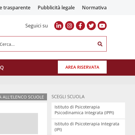
e trasparente
Pubblicità legale
Normativa
Seguici su
Cerca...
AQ
AREA RISERVATA
SCEGLI SCUOLA
 ALL'ELENCO SCUOLE
Istituto di Psicoterapia
Psicodinamica Integrata (IPPI)
Istituto di Psicoterapia Integrata
(IPI)