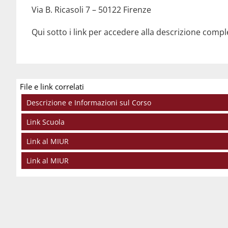
Via B. Ricasoli 7 – 50122 Firenze
Link al MIUR
Qui sotto i link per accedere alla descrizione complet
File e link correlati
Descrizione e Informazioni sul Corso
Link Scuola
Link al MIUR
Link al MIUR