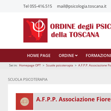
Tel 055-416.515
mail@psicologia.toscana.it
HOME PAGE
ORDINE
FORMAZION
Sei in:
Homepage OPT
>
Scuole psicoterapia
>
A.F.P.P. Associazione Fi
SCUOLA PSICOTERAPIA
Descrizione e Informazioni sul Corso
A.F.P.P. Associazione Fiore
Link Scuola
Link al MIUR