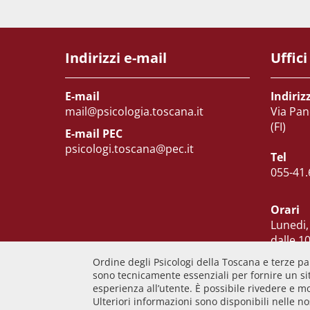
Indirizzi e-mail
Uffici
E-mail
Indiriz
mail@psicologia.toscana.it
Via Pan
(FI)
E-mail PEC
psicologi.toscana@pec.it
Tel
055-41.
Orari
Lunedi,
dalle 10
Martedi
Ordine degli Psicologi della Toscana e terze par
Venerd
sono tecnicamente essenziali per fornire un sit
esperienza all’utente. È possibile rivedere e m
Ulteriori informazioni sono disponibili nelle n