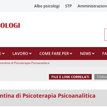
Albo psicologi
STP
Amministrazion
E
LAVORO
COME FARE PER
NEWS
F
orentina di Psicoterapia Psicoanalitica
FILE E LINK CORRELATI
TORNA
ntina di Psicoterapia Psicoanalitica