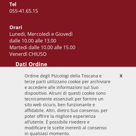
Tel
055-41.65.15
Orari
Lunedi, Mercoledi e Giovedì
dalle 10.00 alle 13.00
Martedi dalle 10.00 alle 15.00
Venerdì CHIUSO
Dati Ordine
Ordine degli Psicologi della Toscana e
X
Codice Fiscale
terze parti utilizzano cookie per archiviare
92009700458
e accedere alle informazioni sul Suo
dispositivo. Alcuni di questi cookie sono
Codice IPA
tecnicamente essenziali per fornire un
odpt_to
sito web sicuro, ben funzionante e
affidabile. Altri, dietro Suo consenso, per
Linee guida
poter offrire la migliore esperienza
all’utente. È possibile rivedere e
Sito realizzato seguendo le linee guida di sviluppo
modificare le scelte inerenti al consenso
in qualsiasi momento.
per i servizi web delle PA pubblicate da AGID in