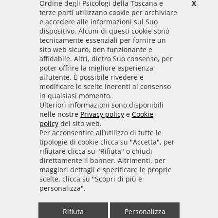
Ordine degli Psicologi della Toscana e
X
Codice Fiscale
terze parti utilizzano cookie per archiviare
92009700458
e accedere alle informazioni sul Suo
dispositivo. Alcuni di questi cookie sono
Codice IPA
tecnicamente essenziali per fornire un
odpt_to
sito web sicuro, ben funzionante e
affidabile. Altri, dietro Suo consenso, per
Linee guida
poter offrire la migliore esperienza
all’utente. È possibile rivedere e
Sito realizzato seguendo le linee guida di sviluppo
modificare le scelte inerenti al consenso
in qualsiasi momento.
per i servizi web delle PA pubblicate da AGID in
Ulteriori informazioni sono disponibili
collaborazione con il TEAM PER LA
nelle nostre
Privacy policy
e
Cookie
TRASFORMAZIONE DIGITALE.
policy
del sito web.
Per acconsentire all’utilizzo di tutte le
tipologie di cookie clicca su "Accetta", per
rifiutare clicca su "Rifiuta" o chiudi
• Informativa cookie
• Informativa privacy
direttamente il banner. Altrimenti, per
maggiori dettagli e specificare le proprie
scelte, clicca su "Scopri di più e
• Amministrazione trasparente
• Whistleblowing
personalizza".
• Mappa del sito
• Dichiarazione di accessibilità
Rifiuta
Personalizza