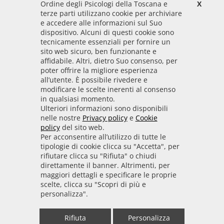
Ordine degli Psicologi della Toscana e
X
Codice Fiscale
terze parti utilizzano cookie per archiviare
92009700458
e accedere alle informazioni sul Suo
dispositivo. Alcuni di questi cookie sono
Codice IPA
tecnicamente essenziali per fornire un
odpt_to
sito web sicuro, ben funzionante e
affidabile. Altri, dietro Suo consenso, per
Linee guida
poter offrire la migliore esperienza
all’utente. È possibile rivedere e
Sito realizzato seguendo le linee guida di sviluppo
modificare le scelte inerenti al consenso
in qualsiasi momento.
per i servizi web delle PA pubblicate da AGID in
Ulteriori informazioni sono disponibili
collaborazione con il TEAM PER LA
nelle nostre
Privacy policy
e
Cookie
TRASFORMAZIONE DIGITALE.
policy
del sito web.
Per acconsentire all’utilizzo di tutte le
tipologie di cookie clicca su "Accetta", per
rifiutare clicca su "Rifiuta" o chiudi
• Informativa cookie
• Informativa privacy
direttamente il banner. Altrimenti, per
maggiori dettagli e specificare le proprie
scelte, clicca su "Scopri di più e
• Amministrazione trasparente
• Whistleblowing
personalizza".
• Mappa del sito
• Dichiarazione di accessibilità
Rifiuta
Personalizza