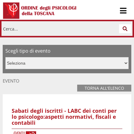
Cerca...
Scegli tipo di evento
EVENTO
TORNA ALL'ELENCO
Sabati degli iscritti - LABC dei conti per
lo psicologo:aspetti normativi, fiscali e
contabili