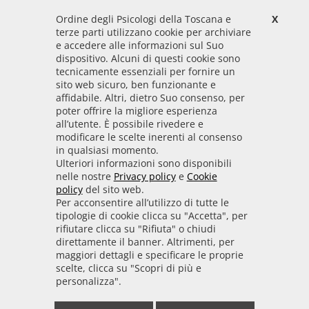
Ordine degli Psicologi della Toscana e
X
Codice Fiscale
terze parti utilizzano cookie per archiviare
92009700458
e accedere alle informazioni sul Suo
dispositivo. Alcuni di questi cookie sono
Codice IPA
tecnicamente essenziali per fornire un
odpt_to
sito web sicuro, ben funzionante e
affidabile. Altri, dietro Suo consenso, per
Linee guida
poter offrire la migliore esperienza
all’utente. È possibile rivedere e
Sito realizzato seguendo le linee guida di sviluppo
modificare le scelte inerenti al consenso
in qualsiasi momento.
per i servizi web delle PA pubblicate da AGID in
Ulteriori informazioni sono disponibili
collaborazione con il TEAM PER LA
nelle nostre
Privacy policy
e
Cookie
TRASFORMAZIONE DIGITALE.
policy
del sito web.
Per acconsentire all’utilizzo di tutte le
tipologie di cookie clicca su "Accetta", per
rifiutare clicca su "Rifiuta" o chiudi
• Informativa cookie
• Informativa privacy
direttamente il banner. Altrimenti, per
maggiori dettagli e specificare le proprie
scelte, clicca su "Scopri di più e
• Amministrazione trasparente
• Whistleblowing
personalizza".