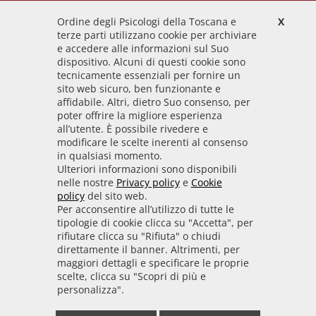
Ordine degli Psicologi della Toscana e
X
Codice Fiscale
terze parti utilizzano cookie per archiviare
92009700458
e accedere alle informazioni sul Suo
dispositivo. Alcuni di questi cookie sono
Codice IPA
tecnicamente essenziali per fornire un
odpt_to
sito web sicuro, ben funzionante e
affidabile. Altri, dietro Suo consenso, per
Linee guida
poter offrire la migliore esperienza
all’utente. È possibile rivedere e
Sito realizzato seguendo le linee guida di sviluppo
modificare le scelte inerenti al consenso
in qualsiasi momento.
per i servizi web delle PA pubblicate da AGID in
Ulteriori informazioni sono disponibili
collaborazione con il TEAM PER LA
nelle nostre
Privacy policy
e
Cookie
TRASFORMAZIONE DIGITALE.
policy
del sito web.
Per acconsentire all’utilizzo di tutte le
tipologie di cookie clicca su "Accetta", per
rifiutare clicca su "Rifiuta" o chiudi
• Informativa cookie
• Informativa privacy
direttamente il banner. Altrimenti, per
maggiori dettagli e specificare le proprie
scelte, clicca su "Scopri di più e
• Amministrazione trasparente
• Whistleblowing
personalizza".