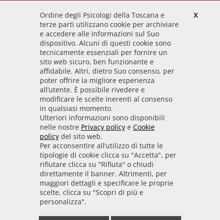
Ordine degli Psicologi della Toscana e
X
Codice Fiscale
terze parti utilizzano cookie per archiviare
92009700458
e accedere alle informazioni sul Suo
dispositivo. Alcuni di questi cookie sono
Codice IPA
tecnicamente essenziali per fornire un
odpt_to
sito web sicuro, ben funzionante e
affidabile. Altri, dietro Suo consenso, per
Linee guida
poter offrire la migliore esperienza
all’utente. È possibile rivedere e
Sito realizzato seguendo le linee guida di sviluppo
modificare le scelte inerenti al consenso
in qualsiasi momento.
per i servizi web delle PA pubblicate da AGID in
Ulteriori informazioni sono disponibili
collaborazione con il TEAM PER LA
nelle nostre
Privacy policy
e
Cookie
TRASFORMAZIONE DIGITALE.
policy
del sito web.
Per acconsentire all’utilizzo di tutte le
tipologie di cookie clicca su "Accetta", per
rifiutare clicca su "Rifiuta" o chiudi
• Informativa cookie
• Informativa privacy
direttamente il banner. Altrimenti, per
maggiori dettagli e specificare le proprie
scelte, clicca su "Scopri di più e
• Amministrazione trasparente
• Whistleblowing
personalizza".