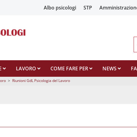
Albo psicologi
STP
Amministrazion
E
LAVORO
COME FARE PER
NEWS
F
voro
>
Riunioni GdL Psicologia del Lavoro