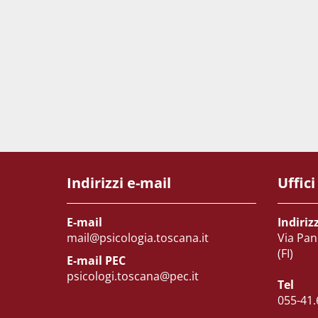
Indirizzi e-mail
Uffici
E-mail
Indiriz
mail@psicologia.toscana.it
Via Pan
(FI)
E-mail PEC
psicologi.toscana@pec.it
Tel
055-41.