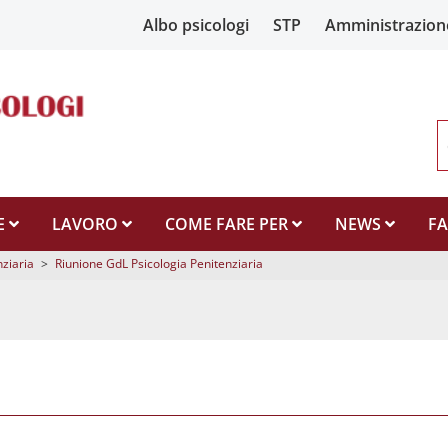
Albo psicologi
STP
Amministrazion
E
LAVORO
COME FARE PER
NEWS
F
nziaria
>
Riunione GdL Psicologia Penitenziaria