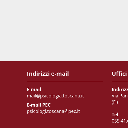
Indirizzi e-mail
Uffici
E-mail
Indiriz
mail@psicologia.toscana.it
Via Pan
(FI)
E-mail PEC
psicologi.toscana@pec.it
Tel
055-41.