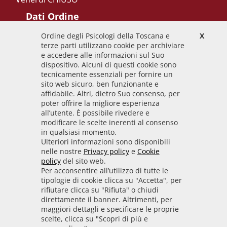
Dati Ordine
Ordine degli Psicologi della Toscana e
X
Codice Fiscale
terze parti utilizzano cookie per archiviare
92009700458
e accedere alle informazioni sul Suo
dispositivo. Alcuni di questi cookie sono
Codice IPA
tecnicamente essenziali per fornire un
odpt_to
sito web sicuro, ben funzionante e
affidabile. Altri, dietro Suo consenso, per
Linee guida
poter offrire la migliore esperienza
all’utente. È possibile rivedere e
Sito realizzato seguendo le linee guida di sviluppo
modificare le scelte inerenti al consenso
in qualsiasi momento.
per i servizi web delle PA pubblicate da AGID in
Ulteriori informazioni sono disponibili
collaborazione con il TEAM PER LA
nelle nostre
Privacy policy
e
Cookie
TRASFORMAZIONE DIGITALE.
policy
del sito web.
Per acconsentire all’utilizzo di tutte le
tipologie di cookie clicca su "Accetta", per
rifiutare clicca su "Rifiuta" o chiudi
• Informativa cookie
• Informativa privacy
direttamente il banner. Altrimenti, per
maggiori dettagli e specificare le proprie
scelte, clicca su "Scopri di più e
• Amministrazione trasparente
• Whistleblowing