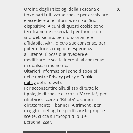
Ordine degli Psicologi della Toscana e
X
Codice Fiscale
terze parti utilizzano cookie per archiviare
92009700458
e accedere alle informazioni sul Suo
dispositivo. Alcuni di questi cookie sono
Codice IPA
tecnicamente essenziali per fornire un
odpt_to
sito web sicuro, ben funzionante e
affidabile. Altri, dietro Suo consenso, per
Linee guida
poter offrire la migliore esperienza
all’utente. È possibile rivedere e
Sito realizzato seguendo le linee guida di sviluppo
modificare le scelte inerenti al consenso
in qualsiasi momento.
per i servizi web delle PA pubblicate da AGID in
Ulteriori informazioni sono disponibili
collaborazione con il TEAM PER LA
nelle nostre
Privacy policy
e
Cookie
TRASFORMAZIONE DIGITALE.
policy
del sito web.
Per acconsentire all’utilizzo di tutte le
tipologie di cookie clicca su "Accetta", per
rifiutare clicca su "Rifiuta" o chiudi
• Informativa cookie
• Informativa privacy
direttamente il banner. Altrimenti, per
maggiori dettagli e specificare le proprie
scelte, clicca su "Scopri di più e
• Amministrazione trasparente
• Whistleblowing
personalizza".