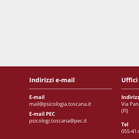
Indirizzi e-mail
Uffici
E-mail
Indiriz
mail@psicologia.toscana.it
Via Pan
(FI)
E-mail PEC
psicologi.toscana@pec.it
Tel
055-41.