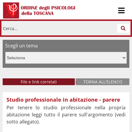
Cerca...
Scegli un tema
Lavorare in ambito clinico
File e link correlati
TORNA ALL'ELENCO
Studio professionale in abitazione - parere
Studio professionale in abitazione - parere
Per tenere lo studio professionale nella propria
abitazione leggi tutto il parere sull'argomento (vedi
sotto allegato).