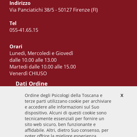
Indirizzo
Via Panciatichi 38/5 - 50127 Firenze (FI)
Tel
055-41.65.15
Orari
Lunedi, Mercoledi e Giovedì
dalle 10.00 alle 13.00
Martedi dalle 10.00 alle 15.00
Venerdì CHIUSO
Dati Ordine
Ordine degli Psicologi della Toscana e
X
Codice Fiscale
terze parti utilizzano cookie per archiviare
92009700458
e accedere alle informazioni sul Suo
dispositivo. Alcuni di questi cookie sono
Codice IPA
tecnicamente essenziali per fornire un
odpt_to
sito web sicuro, ben funzionante e
affidabile. Altri, dietro Suo consenso, per
Linee guida
poter offrire la migliore esperienza