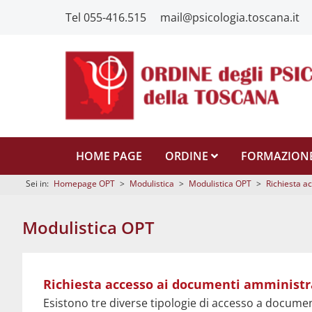
Tel 055-416.515
mail@psicologia.toscana.it
HOME PAGE
ORDINE
FORMAZION
Sei in:
Homepage OPT
>
Modulistica
>
Modulistica OPT
>
Richiesta a
Modulistica OPT
Modulo di "Accesso ai documenti amministrativi"
Richiesta accesso ai documenti amministr
Regolamento OPT Accesso alla documentazione amministr
Esistono tre diverse tipologie di accesso a documen