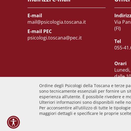
E-mail
Indiriz
mail@psicologia.toscana.it
Via Pan
(FI)
E-mail PEC
psicologi.toscana@pec.it
Tel
055-41.
Orari
Lunedi,
dalle 10
Martedi
Ordine degli Psicologi della Toscana e terze par
Venerd
sono tecnicamente essenziali per fornire un sit
esperienza all’utente. È possibile rivedere e m
Ulteriori informazioni sono disponibili nelle n
Per acconsentire all’utilizzo di tutte le tipologi
• Informativa cookie
• Informativa privacy
• Am
maggiori dettagli e specificare le proprie scelte
• Statistiche web