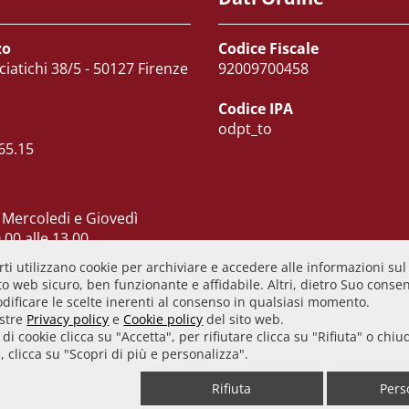
zo
Codice Fiscale
ciatichi 38/5 - 50127 Firenze
92009700458
Codice IPA
odpt_to
65.15
 Mercoledi e Giovedì
.00 alle 13.00
 dalle 10.00 alle 15.00
ti utilizzano cookie per archiviare e accedere alle informazioni sul
ì CHIUSO
o web sicuro, ben funzionante e affidabile. Altri, dietro Suo consens
odificare le scelte inerenti al consenso in qualsiasi momento.
ostre
Privacy policy
e
Cookie policy
del sito web.
e di cookie clicca su "Accetta", per rifiutare clicca su "Rifiuta" o ch
ministrazione trasparente
• Whistleblowing
• Mappa del sit
, clicca su "Scopri di più e personalizza".
Rifiuta
Pers