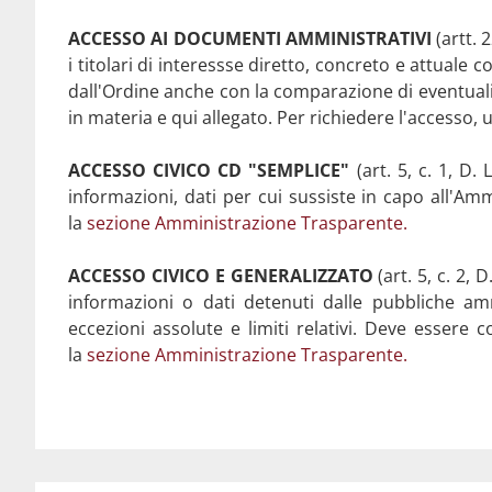
D.P.R. 184/2006
ACCESSO AI DOCUMENTI AMMINISTRATIVI
(artt. 
Link Amministrazione trasparente-Altri contenuti-Accesso 
i titolari di interessse diretto, concreto e attuale 
dall'Ordine anche con la comparazione di eventuali 
in materia e qui allegato. Per richiedere l'accesso, u
ACCESSO CIVICO CD "SEMPLICE"
(art. 5, c. 1, D
informazioni, dati per cui sussiste in capo all'Amm
la
sezione Amministrazione Trasparente.
ACCESSO CIVICO E GENERALIZZATO
(art. 5, c. 2,
informazioni o dati detenuti dalle pubbliche ammi
eccezioni assolute e limiti relativi. Deve essere 
la
sezione Amministrazione Trasparente.