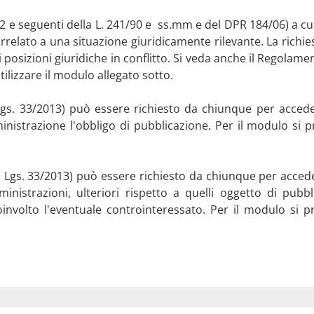
22 e seguenti della L. 241/90 e ss.mm e del DPR 184/06) a cu
civico per moduli accesso semplice o generalizzato
correlato a una situazione giuridicamente rilevante. La richie
posizioni giuridiche in conflitto. Si veda anche il Regolam
tilizzare il modulo allegato sotto.
. Lgs. 33/2013) può essere richiesto da chiunque per acce
inistrazione l'obbligo di pubblicazione. Per il modulo si p
 D. Lgs. 33/2013) può essere richiesto da chiunque per acce
nistrazioni, ulteriori rispetto a quelli oggetto di pubb
coinvolto l'eventuale controinteressato. Per il modulo si p