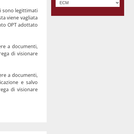
i sono legittimati
sta viene vagliata
ento OPT adottato
dere a documenti,
rega di visionare
dere a documenti,
licazione e salvo
rega di visionare