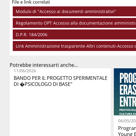
File e link correlati
Modulo di "Accesso ai documenti amministrativi"
Regolamento OPT Accesso alla documentazione amministr
D.P.R. 184/2006
Link Amministrazione trasparente-Altri contenuti-Accesso 
Potrebbe interessarti anche...
11/06/2026
BANDO PER IL PROGETTO SPERIMENTALE
DI �PSICOLOGO DI BASE"
06/05/20
Progra
Young E