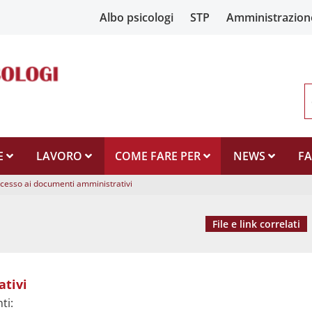
Albo psicologi
STP
Amministrazion
E
LAVORO
COME FARE PER
NEWS
F
ccesso ai documenti amministrativi
File e link correlati
ativi
ativa
ti: