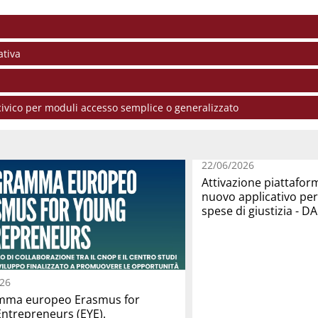
ativa
civico per moduli accesso semplice o generalizzato
22/06/2026
Attivazione piattafor
nuovo applicativo per 
spese di giustizia - 
26
mma europeo Erasmus for
ntrepreneurs (EYE).