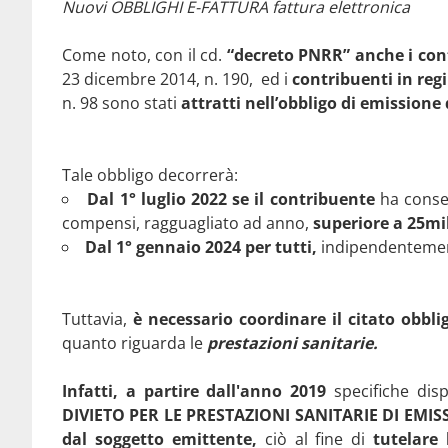
Nuovi OBBLIGHI E-FATTURA
fattura elettronica
Come noto, con il cd.
“decreto PNRR” anche i cont
23 dicembre 2014, n. 190, ed i
contribuenti in reg
n. 98 sono stati
attratti nell’obbligo di emissione
Tale obbligo decorrerà:
Dal 1° luglio 2022 se il contribuente
ha conse
compensi, ragguagliato ad anno,
superiore a 25mi
Dal 1° gennaio 2024 per tutti,
indipendentement
Tuttavia,
è necessario coordinare il citato obbli
quanto riguarda le
prestazioni sanitarie.
Infatti, a partire dall'anno 2019
specifiche dis
DIVIETO PER LE PRESTAZIONI SANITARIE DI EMISS
dal soggetto emittente,
ciò al fine di
tutelare 