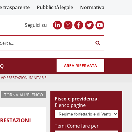
e trasparente
Pubblicità legale
Normativa
Seguici su
Cerca...
AQ
AREA RISERVATA
SALVO PRESTAZIONI SANITARIE
TORNA ALL'ELENCO
Fisco e previdenza
:
Elenco pagine
 PRESTAZIONI
Temi Come fare per