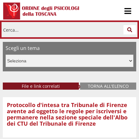
Cerca...
Scegli un tema
Lavorare in ambito forense
File e link correlati
TORNA ALL'ELENCO
Protocollo d'intesa tra Tribunale di Firenze
Procollo d'intesa firmato
avente ad oggetto le regole per iscriversi e
permanere nella sezione speciale dell'Albo
dei CTU del Tribunale di Firenze