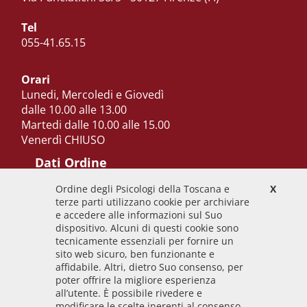
Tel
055-41.65.15
Orari
Lunedi, Mercoledi e Giovedì
dalle 10.00 alle 13.00
Martedi dalle 10.00 alle 15.00
Venerdì CHIUSO
Dati Ordine
Ordine degli Psicologi della Toscana e
X
Codice Fiscale
terze parti utilizzano cookie per archiviare
92009700458
e accedere alle informazioni sul Suo
dispositivo. Alcuni di questi cookie sono
Codice IPA
tecnicamente essenziali per fornire un
odpt_to
sito web sicuro, ben funzionante e
affidabile. Altri, dietro Suo consenso, per
Linee guida
poter offrire la migliore esperienza
all’utente. È possibile rivedere e
Sito realizzato seguendo le linee guida di sviluppo
modificare le scelte inerenti al consenso