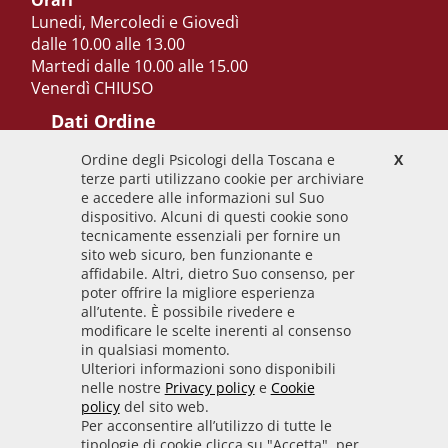
Orari
Lunedi, Mercoledi e Giovedì
dalle 10.00 alle 13.00
Martedi dalle 10.00 alle 15.00
Venerdì CHIUSO
Dati Ordine
Ordine degli Psicologi della Toscana e
X
Codice Fiscale
terze parti utilizzano cookie per archiviare
92009700458
e accedere alle informazioni sul Suo
dispositivo. Alcuni di questi cookie sono
Codice IPA
tecnicamente essenziali per fornire un
odpt_to
sito web sicuro, ben funzionante e
affidabile. Altri, dietro Suo consenso, per
Linee guida
poter offrire la migliore esperienza
all’utente. È possibile rivedere e
Sito realizzato seguendo le linee guida di sviluppo
modificare le scelte inerenti al consenso
in qualsiasi momento.
per i servizi web delle PA pubblicate da AGID in
Ulteriori informazioni sono disponibili
collaborazione con il TEAM PER LA
nelle nostre
Privacy policy
e
Cookie
TRASFORMAZIONE DIGITALE.
policy
del sito web.
Per acconsentire all’utilizzo di tutte le
tipologie di cookie clicca su "Accetta", per