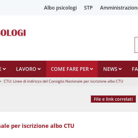
Albo psicologi
STP
Amministrazion
E
LAVORO
COME FARE PER
NEWS
F
>
CTU: Linee di indirizzo del Consiglio Nazionale per iscrizione albo CTU
File e link correlati
nale per iscrizione albo CTU