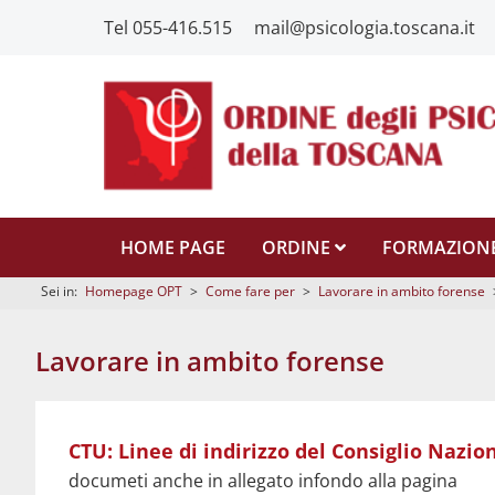
Tel 055-416.515
mail@psicologia.toscana.it
HOME PAGE
ORDINE
FORMAZION
Sei in:
Homepage OPT
>
Come fare per
>
Lavorare in ambito forense
Lavorare in ambito forense
Linee guida del CNOP
CTU: Linee di indirizzo del Consiglio Nazio
delibera G/10 del 21/02/2024 OPT
documeti anche in allegato infondo alla pagina