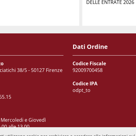
DELLE ENTRATE 2026
Dati Ordine
zo
Codice Fiscale
ciatichi 38/5 - 50127 Firenze
92009700458
Codice IPA
odpt_to
65.15
 Mercoledi e Giovedì
.00 alle 13.00
 dalle 10.00 alle 15.00