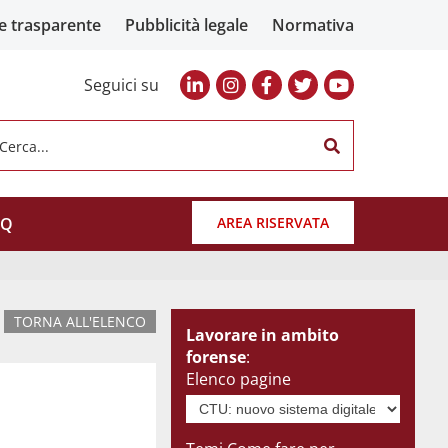
e trasparente
Pubblicità legale
Normativa
Seguici su
Cerca...
AQ
AREA RISERVATA
TORNA ALL'ELENCO
Lavorare in ambito
forense
:
Elenco pagine