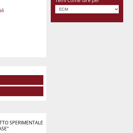
Temi Come fare per
li
TTO SPERIMENTALE
ASE"