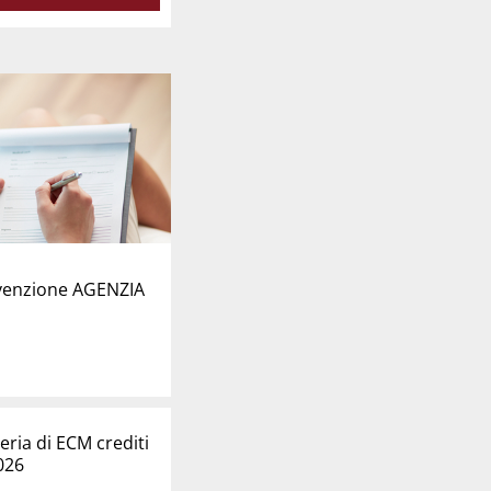
venzione AGENZIA
ria di ECM crediti
026