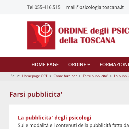
Tel 055-416.515
mail@psicologia.toscana.it
HOME PAGE
ORDINE
FORMAZION
Sei in:
Homepage OPT
>
Come fare per
>
Farsi pubblicita'
>
La pubblic
Farsi pubblicita'
Modulo richiesta parere di conformità messaggio pubblicit
La pubblicita' degli psicologi
Regolamento pubblicita'
Sulle modalità e i contenuti della pubblicità fatta dag