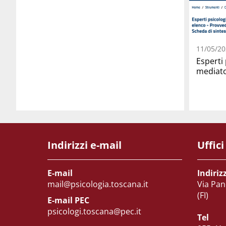
11/05/20
Esperti 
mediato
Indirizzi e-mail
Uffici
E-mail
Indiriz
mail@psicologia.toscana.it
Via Pan
(FI)
E-mail PEC
psicologi.toscana@pec.it
Tel