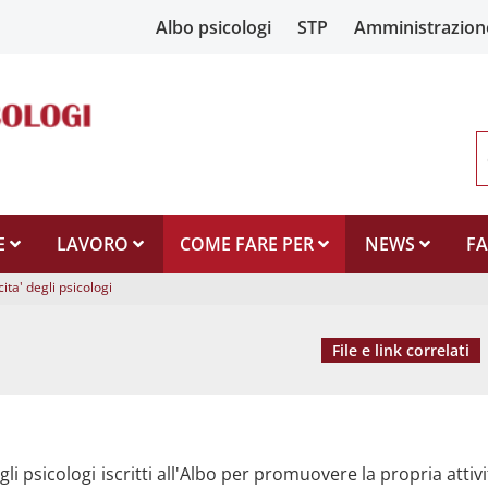
Albo psicologi
STP
Amministrazion
E
LAVORO
COME FARE PER
NEWS
F
ita' degli psicologi
File e link correlati
ario
li psicologi iscritti all'Albo per promuovere la propria attivit