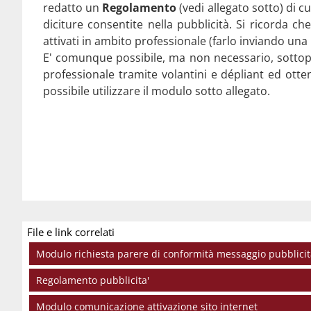
redatto un
Regolamento
(vedi allegato sotto) di c
Modulo comunicazione attivazione sito internet
diciture consentite nella pubblicità. Si ricorda c
attivati in ambito professionale (farlo inviando una m
E' comunque possibile, ma non necessario, sottoporr
professionale tramite volantini e dépliant ed ott
possibile utilizzare il modulo sotto allegato.
File e link correlati
Modulo richiesta parere di conformità messaggio pubblicit
Regolamento pubblicita'
Modulo comunicazione attivazione sito internet