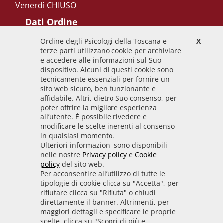
Venerdì CHIUSO
Dati Ordine
Ordine degli Psicologi della Toscana e
X
Codice Fiscale
terze parti utilizzano cookie per archiviare
92009700458
e accedere alle informazioni sul Suo
dispositivo. Alcuni di questi cookie sono
Codice IPA
tecnicamente essenziali per fornire un
odpt_to
sito web sicuro, ben funzionante e
affidabile. Altri, dietro Suo consenso, per
Linee guida
poter offrire la migliore esperienza
all’utente. È possibile rivedere e
Sito realizzato seguendo le linee guida di sviluppo
modificare le scelte inerenti al consenso
in qualsiasi momento.
per i servizi web delle PA pubblicate da AGID in
Ulteriori informazioni sono disponibili
collaborazione con il TEAM PER LA
nelle nostre
Privacy policy
e
Cookie
TRASFORMAZIONE DIGITALE.
policy
del sito web.
Per acconsentire all’utilizzo di tutte le
tipologie di cookie clicca su "Accetta", per
rifiutare clicca su "Rifiuta" o chiudi
• Informativa cookie
• Informativa privacy
direttamente il banner. Altrimenti, per
maggiori dettagli e specificare le proprie
scelte, clicca su "Scopri di più e