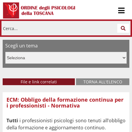
Cerca...
Scegli un tema
ECM
File e link correlati
TORNA ALL'ELENCO
ECM: Obbligo della formazione continua per
SITO del Ministero della Salute
i professionisti - Normativa
Tutti
i professionisti psicologi sono tenuti all’obbligo
della formazione e aggiornamento continuo.