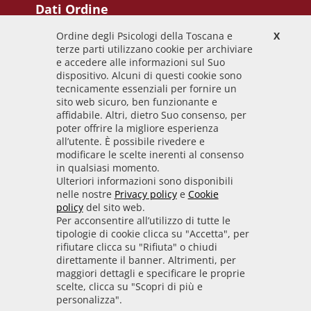
Dati Ordine
Ordine degli Psicologi della Toscana e
X
Codice Fiscale
terze parti utilizzano cookie per archiviare
92009700458
e accedere alle informazioni sul Suo
dispositivo. Alcuni di questi cookie sono
Codice IPA
tecnicamente essenziali per fornire un
odpt_to
sito web sicuro, ben funzionante e
affidabile. Altri, dietro Suo consenso, per
Linee guida
poter offrire la migliore esperienza
all’utente. È possibile rivedere e
Sito realizzato seguendo le linee guida di sviluppo
modificare le scelte inerenti al consenso
in qualsiasi momento.
per i servizi web delle PA pubblicate da AGID in
Ulteriori informazioni sono disponibili
collaborazione con il TEAM PER LA
nelle nostre
Privacy policy
e
Cookie
TRASFORMAZIONE DIGITALE.
policy
del sito web.
Per acconsentire all’utilizzo di tutte le
tipologie di cookie clicca su "Accetta", per
rifiutare clicca su "Rifiuta" o chiudi
• Informativa cookie
• Informativa privacy
direttamente il banner. Altrimenti, per
maggiori dettagli e specificare le proprie
scelte, clicca su "Scopri di più e
• Amministrazione trasparente
• Whistleblowing
personalizza".