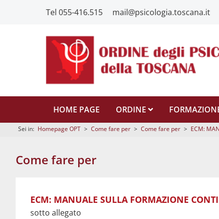
Tel 055-416.515
mail@psicologia.toscana.it
HOME PAGE
ORDINE
FORMAZION
Sei in:
Homepage OPT
>
Come fare per
>
Come fare per
>
ECM: MAN
Come fare per
manuale formazione continua aggiornato 2024
ECM: MANUALE SULLA FORMAZIONE CONTI
sotto allegato