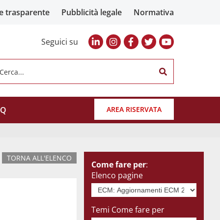
e trasparente
Pubblicità legale
Normativa
Seguici su
Cerca...
AQ
AREA RISERVATA
TORNA ALL'ELENCO
Come fare per
:
Elenco pagine
Temi Come fare per