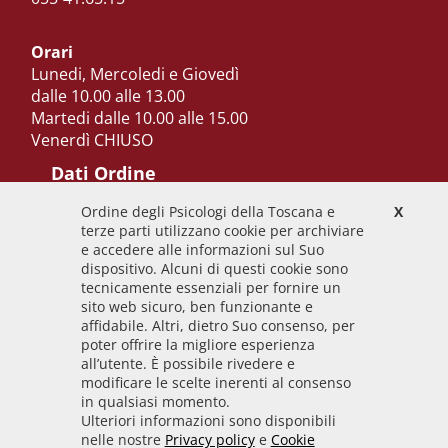
Orari
Lunedi, Mercoledi e Giovedì
dalle 10.00 alle 13.00
Martedi dalle 10.00 alle 15.00
Venerdì CHIUSO
Dati Ordine
Ordine degli Psicologi della Toscana e
X
Codice Fiscale
terze parti utilizzano cookie per archiviare
92009700458
e accedere alle informazioni sul Suo
dispositivo. Alcuni di questi cookie sono
Codice IPA
tecnicamente essenziali per fornire un
odpt_to
sito web sicuro, ben funzionante e
affidabile. Altri, dietro Suo consenso, per
Linee guida
poter offrire la migliore esperienza
all’utente. È possibile rivedere e
Sito realizzato seguendo le linee guida di sviluppo
modificare le scelte inerenti al consenso
in qualsiasi momento.
per i servizi web delle PA pubblicate da AGID in
Ulteriori informazioni sono disponibili
collaborazione con il TEAM PER LA
nelle nostre
Privacy policy
e
Cookie