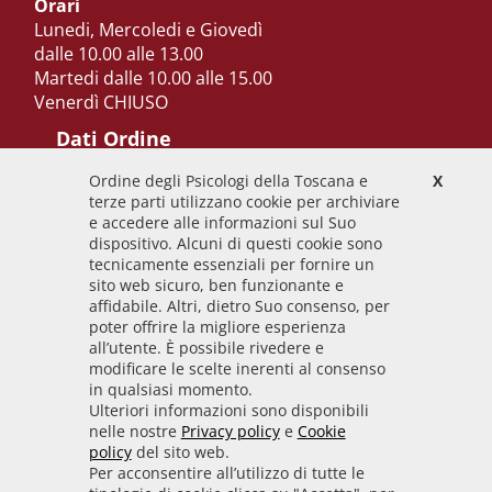
Orari
Lunedi, Mercoledi e Giovedì
dalle 10.00 alle 13.00
Martedi dalle 10.00 alle 15.00
Venerdì CHIUSO
Dati Ordine
Ordine degli Psicologi della Toscana e
X
Codice Fiscale
terze parti utilizzano cookie per archiviare
92009700458
e accedere alle informazioni sul Suo
dispositivo. Alcuni di questi cookie sono
Codice IPA
tecnicamente essenziali per fornire un
odpt_to
sito web sicuro, ben funzionante e
affidabile. Altri, dietro Suo consenso, per
Linee guida
poter offrire la migliore esperienza
all’utente. È possibile rivedere e
Sito realizzato seguendo le linee guida di sviluppo
modificare le scelte inerenti al consenso
in qualsiasi momento.
per i servizi web delle PA pubblicate da AGID in
Ulteriori informazioni sono disponibili
collaborazione con il TEAM PER LA
nelle nostre
Privacy policy
e
Cookie
TRASFORMAZIONE DIGITALE.
policy
del sito web.
Per acconsentire all’utilizzo di tutte le