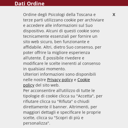
Dati Ordine
Ordine degli Psicologi della Toscana e
X
Codice Fiscale
terze parti utilizzano cookie per archiviare
92009700458
e accedere alle informazioni sul Suo
dispositivo. Alcuni di questi cookie sono
Codice IPA
tecnicamente essenziali per fornire un
odpt_to
sito web sicuro, ben funzionante e
affidabile. Altri, dietro Suo consenso, per
Linee guida
poter offrire la migliore esperienza
all’utente. È possibile rivedere e
Sito realizzato seguendo le linee guida di sviluppo
modificare le scelte inerenti al consenso
in qualsiasi momento.
per i servizi web delle PA pubblicate da AGID in
Ulteriori informazioni sono disponibili
collaborazione con il TEAM PER LA
nelle nostre
Privacy policy
e
Cookie
TRASFORMAZIONE DIGITALE.
policy
del sito web.
Per acconsentire all’utilizzo di tutte le
tipologie di cookie clicca su "Accetta", per
rifiutare clicca su "Rifiuta" o chiudi
• Informativa cookie
• Informativa privacy
direttamente il banner. Altrimenti, per
maggiori dettagli e specificare le proprie
scelte, clicca su "Scopri di più e
• Amministrazione trasparente
• Whistleblowing
personalizza".